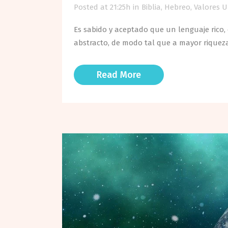
Posted at 21:25h
in
Biblia
,
Hebreo
,
Valores U
Es sabido y aceptado que un lenguaje rico,
abstracto, de modo tal que a mayor riqueza
Read More