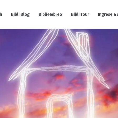
ah
Bibli·Blog
Bibli·Hebreo
Bibli·Tour
Ingrese a 